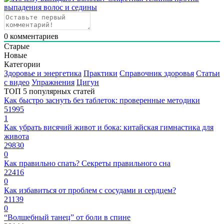
0
комментариев
Старые
Новые
Категории
Здоровье и энергетика
Практики
Справочник здоровья
Статьи
с видео
Упражнения
Цигун
ТОП 5 популярных статей
Как быстро заснуть без таблеток: проверенные методики
51995
1
Как убрать висячий живот и бока: китайская гимнастика для
живота
29830
0
Как правильно спать? Секреты правильного сна
22416
0
Как избавиться от проблем с сосудами и сердцем?
21139
0
“Волшебный танец” от боли в спине