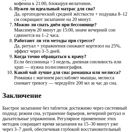
кофеина к 21:00, блокируя мелатонин.
Нужен ли идеальный матрас для сна?
Да, ортопедический средней жёсткости + подушка 8–12
см сокращают засыпание на 20 минут.
Можно ли спать днём при бессоннице?
Максимум 20 минут до 15:00, иначе вечерний сон
сдвинется на 1–2 часа.
Работают ли эти методы при стрессе?
Да, ритуал + упражнения снижают кортизол на 25%,
эффект через 3–5 дней.
Когда точно обращаться к врачу?
Если бессонница >3 недель, дневная сонливость или
храп — нужна полисомнография.
Какой чай лучше для сна: ромашка или мелисса?
Ромашка с магнием расслабляет мышцы, мелисса
снимает тревогу — чередуйте 200 мл за час до сна.
Заключение
Быстрое засыпание без таблеток достижимо через системный
подход: режим сна, устранение барьеров, вечерний ритуал и
дыхательные упражнения. Регулярное применение этих
методик сокращает время засыпания на 15–30 минут уже
через 3–7 дней, обеспечивая глубокий восстановительный