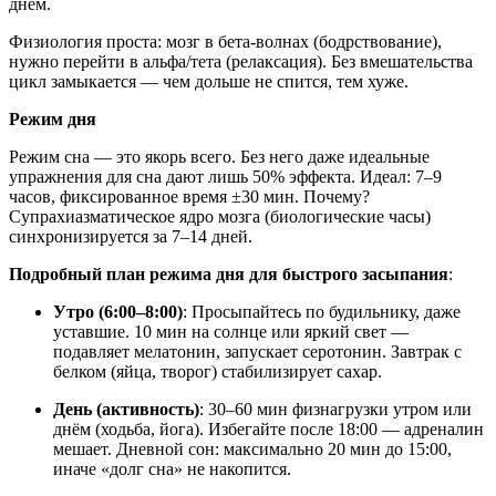
днём.
Физиология проста: мозг в бета-волнах (бодрствование),
нужно перейти в альфа/тета (релаксация). Без вмешательства
цикл замыкается — чем дольше не спится, тем хуже.
Режим дня
Режим сна — это якорь всего. Без него даже идеальные
упражнения для сна дают лишь 50% эффекта. Идеал: 7–9
часов, фиксированное время ±30 мин. Почему?
Супрахиазматическое ядро мозга (биологические часы)
синхронизируется за 7–14 дней.
Подробный план режима дня для быстрого засыпания
:
Утро (6:00–8:00)
: Просыпайтесь по будильнику, даже
уставшие. 10 мин на солнце или яркий свет —
подавляет мелатонин, запускает серотонин. Завтрак с
белком (яйца, творог) стабилизирует сахар.
День (активность)
: 30–60 мин физнагрузки утром или
днём (ходьба, йога). Избегайте после 18:00 — адреналин
мешает. Дневной сон: максимально 20 мин до 15:00,
иначе «долг сна» не накопится.