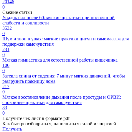
20146
0
Свежие статьи
Упадок сил после 60: мягкие практики при постоянной
слабости и сонливости
3532
0
Шум и звон в ушах: мягкие практики цигун и самомассаж для
поддержки самочувствия
231
0
Мягкая гимнастика для естественной работы кишечника
106
0
Затекла спина от сидения: 7 минут мягких движений, чтобы
разгрузить поясницу дома
217
0
Мягкое восстановление дыхания после простуды и ОРВИ:
спокойные практики для самочувствия
83
0
Получите чек-лист в формате pdf
Как быстро взбодриться, наполниться силой и энергией
Получить