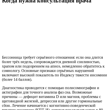
Когда нужна консультация врача
Бессонница требует серьёзного отношения: если она длится
более трёх недель, сопровождается дневной сонливостью,
храпом или подозрением на апноэ, немедленно обратитесь к
сомнологу. Основные признаки серьёзных нарушений
включают высокий показатель по Индексу тяжести инсомнии
(более 14 баллов).
Диагностика проводится с помощью полисомнографии и
актиграфии для точного анализа фаз сна. Возможные
причины — дефицит витамина D или магния, проблемы с
щитовидной железой, депрессия или другие гормональные
сбои. Лечение начинается с когнитивно-поведенческой
терапии инсомнии (КПТ-И), которая показывает успех в 80