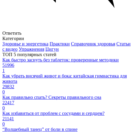
Ответить
Категории
Здоровье и энергетика
Практики
Справочник здоровья
Статьи
с видео
Упражнения
Цигун
ТОП 5 популярных статей
Как быстро заснуть без таблеток: проверенные методики
51996
1
Как убрать висячий живот и бока: китайская гимнастика для
живота
29832
0
Как правильно спать? Секреты правильного сна
22417
0
Как избавиться от проблем с сосудами и сердцем?
21141
0
“Волшебный танец” от боли в спине