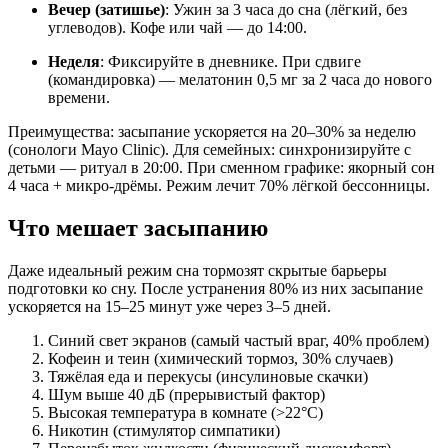
Вечер (затишье)
: Ужин за 3 часа до сна (лёгкий, без
углеводов). Кофе или чай — до 14:00.
Неделя
: Фиксируйте в дневнике. При сдвиге
(командировка) — мелатонин 0,5 мг за 2 часа до нового
времени.
Преимущества: засыпание ускоряется на 20–30% за неделю
(сонологи Mayo Clinic). Для семейных: синхронизируйте с
детьми — ритуал в 20:00. При сменном графике: якорный сон
4 часа + микро-дрёмы. Режим лечит 70% лёгкой бессонницы.
Что мешает засыпанию
Даже идеальный режим сна тормозят скрытые барьеры
подготовки ко сну. После устранения 80% из них засыпание
ускоряется на 15–25 минут уже через 3–5 дней.
Синий свет экранов (самый частый враг, 40% проблем)
Кофеин и теин (химический тормоз, 30% случаев)
Тяжёлая еда и перекусы (инсулиновые скачки)
Шум выше 40 дБ (прерывистый фактор)
Высокая температура в комнате (>22°C)
Никотин (стимулятор симпатики)