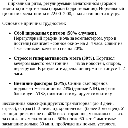
— циркадный ритм, регулируемый мелатонином (гормон
темноты) и кортизолом (гормон бодрствования). Нормальный
цикл: пик мелатонина в 22:00–2:00, спад активности к утру.
Основные причины трудностей:
Сбой циркадных ритмов (50% случаев)
.
Нерегулярный график (ночь за компьютером, утро в
постели) сдвигает «сонное окно» на 2–4 часа. Сдвиг на
1 час снижает качество сна на 20%.
Стресс и гиперактивность мозга (30%)
. Кортизол
вечером вместо мелатонина — из-за новостей, споров,
перегрузок. В результате адреналин держит в тонусе 1–2
часа.
Внешние факторы (20%)
. Синий свет экранов
подавляет мелатонин на 23% (данные NIH), кофеин
блокирует АТФ, никотин стимулирует симпатику.
Бессонница классифицируется: транзиторная (до 3 дней,
стресс), острая (1–3 недели), хроническая (более 3 месяцев). У
женщин риск выше на 40% из-за гормонов, у пожилых — из-
за снижения мелатонина на 50% после 60 лет. Симптомы:
засыпание дольше 30 мин, пробуждения ночью, усталость