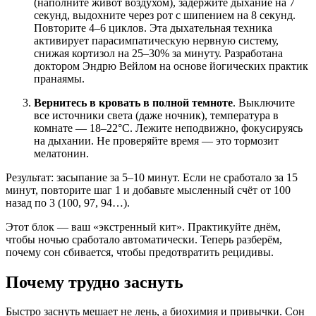
(наполните живот воздухом), задержите дыхание на 7
секунд, выдохните через рот с шипением на 8 секунд.
Повторите 4–6 циклов. Эта дыхательная техника
активирует парасимпатическую нервную систему,
снижая кортизол на 25–30% за минуту. Разработана
доктором Эндрю Вейлом на основе йогических практик
пранаямы.
Вернитесь в кровать в полной темноте
. Выключите
все источники света (даже ночник), температура в
комнате — 18–22°C. Лежите неподвижно, фокусируясь
на дыхании. Не проверяйте время — это тормозит
мелатонин.
Результат: засыпание за 5–10 минут. Если не сработало за 15
минут, повторите шаг 1 и добавьте мысленный счёт от 100
назад по 3 (100, 97, 94…).
Этот блок — ваш «экстренный кит». Практикуйте днём,
чтобы ночью сработало автоматически. Теперь разберём,
почему сон сбивается, чтобы предотвратить рецидивы.
Почему трудно заснуть
Быстро заснуть мешает не лень, а биохимия и привычки. Сон