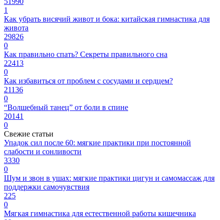
51990
1
Как убрать висячий живот и бока: китайская гимнастика для
живота
29826
0
Как правильно спать? Секреты правильного сна
22413
0
Как избавиться от проблем с сосудами и сердцем?
21136
0
“Волшебный танец” от боли в спине
20141
0
Свежие статьи
Упадок сил после 60: мягкие практики при постоянной
слабости и сонливости
3330
0
Шум и звон в ушах: мягкие практики цигун и самомассаж для
поддержки самочувствия
225
0
Мягкая гимнастика для естественной работы кишечника