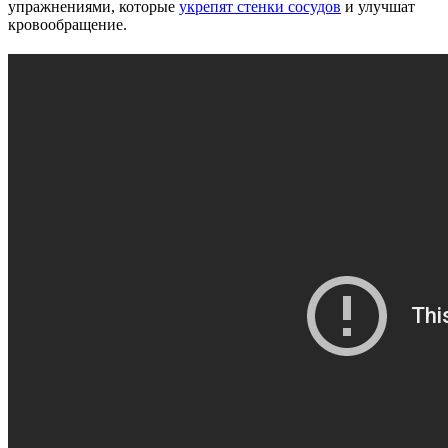
упражнениями, которые
укрепят стенки сосудов
и улучшат
кровообращение.