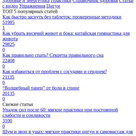
Здоровье и энергетика
Практики
Справочник здоровья
Статьи
с видео
Упражнения
Цигун
ТОП 5 популярных статей
Как быстро заснуть без таблеток: проверенные методики
51985
1
Как убрать висячий живот и бока: китайская гимнастика для
живота
29825
0
Как правильно спать? Секреты правильного сна
22408
0
Как избавиться от проблем с сосудами и сердцем?
21135
0
“Волшебный танец” от боли в спине
20135
0
Свежие статьи
Упадок сил после 60: мягкие практики при постоянной
слабости и сонливости
3100
0
Шум и звон в ушах: мягкие практики цигун и самомассаж для