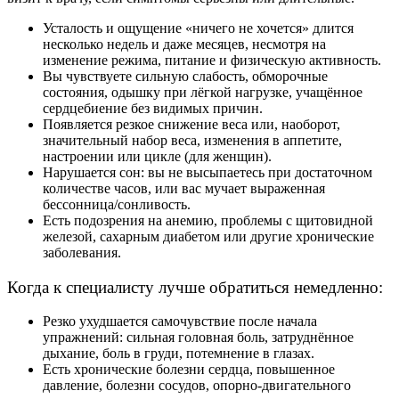
Усталость и ощущение «ничего не хочется» длится
несколько недель и даже месяцев, несмотря на
изменение режима, питание и физическую активность.
Вы чувствуете сильную слабость, обморочные
состояния, одышку при лёгкой нагрузке, учащённое
сердцебиение без видимых причин.
Появляется резкое снижение веса или, наоборот,
значительный набор веса, изменения в аппетите,
настроении или цикле (для женщин).
Нарушается сон: вы не высыпаетесь при достаточном
количестве часов, или вас мучает выраженная
бессонница/сонливость.
Есть подозрения на анемию, проблемы с щитовидной
железой, сахарным диабетом или другие хронические
заболевания.
Когда к специалисту лучше обратиться немедленно:
Резко ухудшается самочувствие после начала
упражнений: сильная головная боль, затруднённое
дыхание, боль в груди, потемнение в глазах.
Есть хронические болезни сердца, повышенное
давление, болезни сосудов, опорно‑двигательного