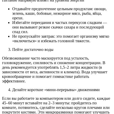
Питание напрямую влияет на уровень
энергии
Отдавайте предпочтение цельным продуктам: овощи,
зелень, каши, бобовые, нежирное мясо, рыба, яйца,
орехи.
Избегайте переедания и частых перекусов сладким —
они вызывают резкие скачки сахара и последующий
спад сил.
Не пропускайте завтрак: это помогает организму мягко
«включиться» и избежать головной тяжести.
Пейте достаточно воды
Обезвоживание часто маскируется под усталость,
головокружение, сонливость и снижение концентрации. В
день рекомендуется употреблять 1,5–2 литра жидкости (в
зависимости от веса, активности и климата). Вода улучшает
кровообращение и помогает гимнастике работать
эффективнее.
Делайте короткие «мини‑перерывы» движениями
Если вы работаете за компьютером или долго сидите, каждые
45–60 минут вставайте на 2–3 минуты: пройдитесь по
комнате, потянитесь, сделайте несколько кругов плечами или
покрутите кистями. Эти микроразминки помогают улучшить