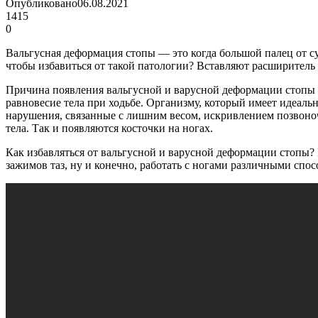
Опубликовано
06.08.2021
1415
0
Вальгусная деформация стопы — это когда большой палец от су
чтобы избавиться от такой патологии? Вставляют расширите
Причина появления вальгусной и варусной деформации стопы —
равновесие тела при ходьбе. Организму, который имеет идеально
нарушения, связанные с лишним весом, искривлением позвоноч
тела. Так и появляются косточки на ногах.
Как избавляться от вальгусной и варусной деформации стопы
зажимов таз, ну и конечно, работать с ногами различными спос