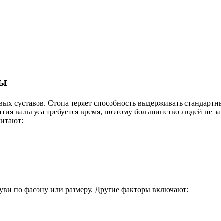
пы
вых суставов. Стопа теряет способность выдерживать стандарт
ития вальгуса требуется время, поэтому большинство людей не з
читают:
уви по фасону или размеру. Другие факторы включают: