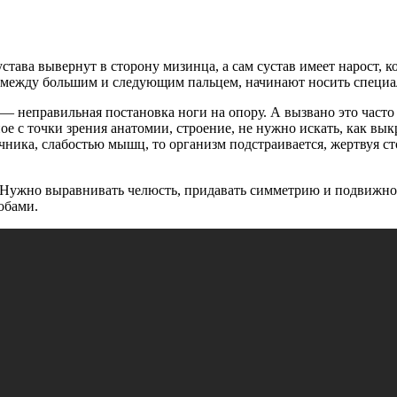
става вывернут в сторону мизинца, а сам сустав имеет нарост, 
ль между большим и следующим пальцем, начинают носить спец
 неправильная постановка ноги на опору. А вызвано это часто 
е с точки зрения анатомии, строение, не нужно искать, как выкр
ника, слабостью мышц, то организм подстраивается, жертвуя ст
? Нужно выравнивать челюсть, придавать симметрию и подвижнос
обами.