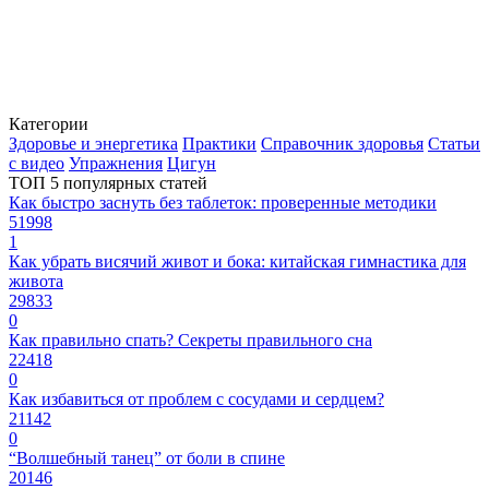
Категории
Здоровье и энергетика
Практики
Справочник здоровья
Статьи
с видео
Упражнения
Цигун
ТОП 5 популярных статей
Как быстро заснуть без таблеток: проверенные методики
51998
1
Как убрать висячий живот и бока: китайская гимнастика для
живота
29833
0
Как правильно спать? Секреты правильного сна
22418
0
Как избавиться от проблем с сосудами и сердцем?
21142
0
“Волшебный танец” от боли в спине
20146