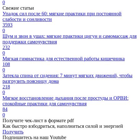
0
Свежие статьи
Упадок сил после 60: мягкие практики при постоянной
слабости и сонливости
3593
0
Шум и звон в ушах: мягкие практики цигун и самомассаж для
поддержки самочувствия
232
0
Мягкая гимнастика для естественной работы кишечника
108
0
Затекла спина от сидения: 7 минут мягких движений, чтобы
разгрузить поясницу дома
218
0
Мягкое восстановление дыхания после простуды и ОРВИ:
спокойные практики для самочувствия
84
0
Получите чек-лист в формате pdf
Как быстро взбодриться, наполниться силой и энергией
Получить
Подпишитесь на наш Youtube