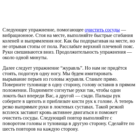
Следующее упражнение, помогающее
очистить сосуды
—
вибрационное. Стоя на месте, выполняйте быстрые сгибания
коленей и выпрямления ног. Как бы подпрыгивая на месте, но
не отрывая стопы от пола. Расслабьте верхний плечевой пояс.
Руки свешиваются вниз. Продолжительность упражнения —
около одной минуты.
Далее следует упражнение “журавль”. Но нам не придётся
стоять, подогнув одну ногу. Мы будем имитировать
вырывание перьев из головы журавля. Станьте прямо.
Поверните туловище в одну сторону, голову оставив в прямом
положении. Поднимите согнутые руки так, чтобы один
локоть был впереди Вас, а другой — сзади. Пальцы рук
соберите в щепоть и приблизьте кисти рук к голове. А теперь
резко выпрямьте руки в локтевых суставах. Такой резкий
всплеск заставит кровь активнее двигаться и поможет
очистить сосуды. Следующий повтор выполняйте с
поворотом головы и туловища в другую сторону. Сделайте по
шесть повторов на каждую сторону.