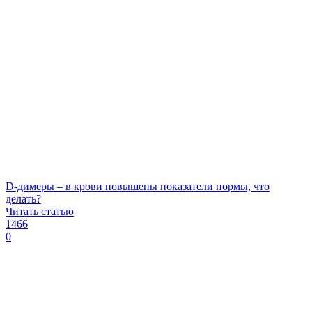
D-димеры – в крови повышены показатели нормы, что
делать?
Читать статью
1466
0