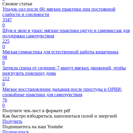
Свежие статьи
Упадок сил после 60: мягкие практики при постоянной
слабости и сонливости
3347
0
Шум и звон в ушах: мягкие практики цигун и самомассаж для
поддержки самочувствия
225
0
Мягкая гимнастика для естественной работы кишечника
98
0
Затекла спина от сидения: 7 минут мягких движений, чтобы
разгрузить поясницу дома
212
0
Мягкое восстановление дыхания после простуды и ОРВИ:
спокойные практики для самочувствия
76
0
Получите чек-лист в формате pdf
Как быстро взбодриться, наполниться силой и энергией
Получить
Подпишитесь на наш Youtube
Подписаться