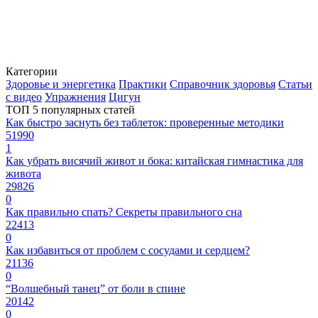
Категории
Здоровье и энергетика
Практики
Справочник здоровья
Статьи
с видео
Упражнения
Цигун
ТОП 5 популярных статей
Как быстро заснуть без таблеток: проверенные методики
51990
1
Как убрать висячий живот и бока: китайская гимнастика для
живота
29826
0
Как правильно спать? Секреты правильного сна
22413
0
Как избавиться от проблем с сосудами и сердцем?
21136
0
“Волшебный танец” от боли в спине
20142
0