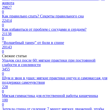
живота
29827
0
Как правильно спать? Секреты правильного сна
22414
0
Как избавиться от проблем с сосудами и сердцем?
21138
0
“Волшебный танец” от боли в спине
20143
0
Свежие статьи
Упадок сил после 60: мягкие практики при постоянной
слабости и сонливости
3455
0
Шум и звон в ушах: мягкие практики цигун и самомассаж для
поддержки самочувствия
228
0
Мягкая гимнастика для естественной работы кишечника
100
0
Затекла спина от сидения: 7 минут мягких движений, чтобы