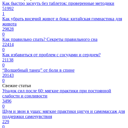
Как быстро заснуть без таблеток: проверенные методики
51992
1
Как убрать висячий живот и бока: китайская гимнастика для
живота
29828
0
Как правильно спать? Секреты правильного сна
22414
0
Как избавиться от проблем с сосудами и сердцем?
21138
0
“Волшебный танец” от боли в спине
20143
0
Свежие статьи
Упадок сил после 60: мягкие практики при постоянной
слабости и сонливости
3496
0
Шум и звон в ушах: мягкие практики цигун и самомассаж для
поддержки самочувствия
229
0