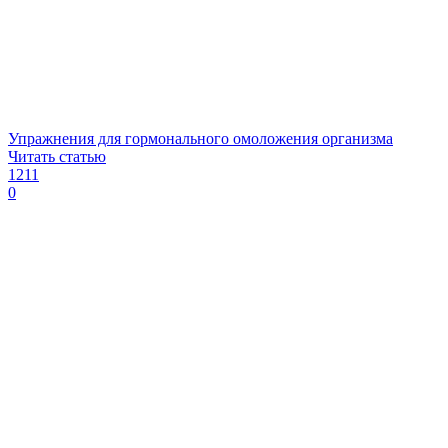
Упражнения для гормонального омоложения организма
Читать статью
1211
0