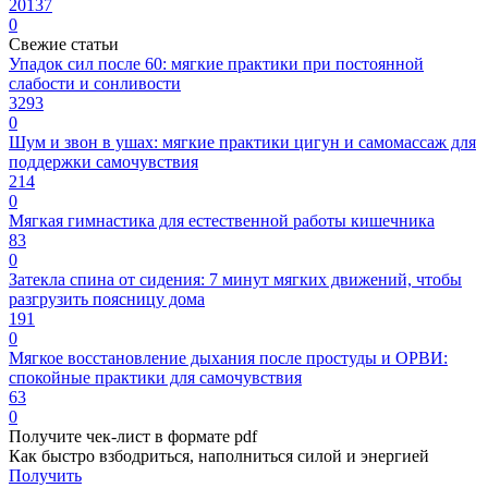
20137
0
Свежие статьи
Упадок сил после 60: мягкие практики при постоянной
слабости и сонливости
3293
0
Шум и звон в ушах: мягкие практики цигун и самомассаж для
поддержки самочувствия
214
0
Мягкая гимнастика для естественной работы кишечника
83
0
Затекла спина от сидения: 7 минут мягких движений, чтобы
разгрузить поясницу дома
191
0
Мягкое восстановление дыхания после простуды и ОРВИ:
спокойные практики для самочувствия
63
0
Получите чек-лист в формате pdf
Как быстро взбодриться, наполниться силой и энергией
Получить