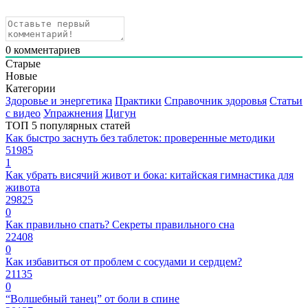
0
комментариев
Старые
Новые
Категории
Здоровье и энергетика
Практики
Справочник здоровья
Статьи
с видео
Упражнения
Цигун
ТОП 5 популярных статей
Как быстро заснуть без таблеток: проверенные методики
51985
1
Как убрать висячий живот и бока: китайская гимнастика для
живота
29825
0
Как правильно спать? Секреты правильного сна
22408
0
Как избавиться от проблем с сосудами и сердцем?
21135
0
“Волшебный танец” от боли в спине