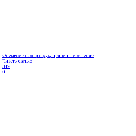
Онемение пальцев рук, причины и лечение
Читать статью
349
0