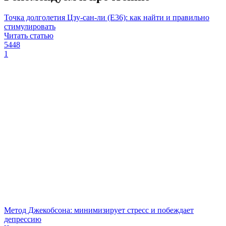
Точка долголетия Цзу-сан-ли (Е36): как найти и правильно
стимулировать
Читать статью
5448
1
Метод Джекобсона: минимизирует стресс и побеждает
депрессию