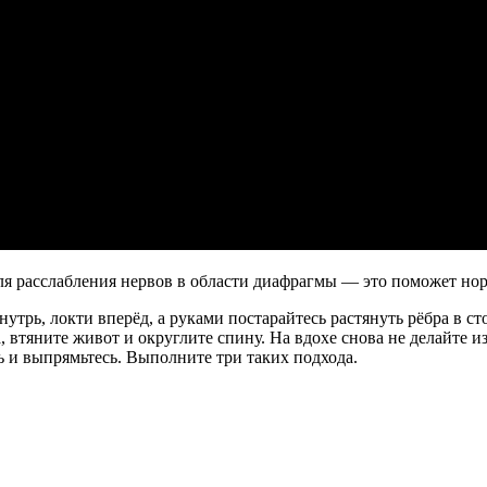
я расслабления нервов в области диафрагмы — это поможет нор
нутрь, локти вперёд, а руками постарайтесь растянуть рёбра в с
а, втяните живот и округлите спину. На вдохе снова не делайте
сь и выпрямьтесь. Выполните три таких подхода.