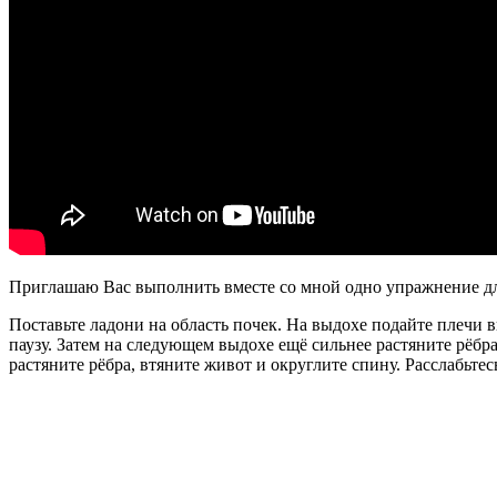
Приглашаю Вас выполнить вместе со мной одно упражнение дл
Поставьте ладони на область почек. На выдохе подайте плечи в
паузу. Затем на следующем выдохе ещё сильнее растяните рёбр
растяните рёбра, втяните живот и округлите спину. Расслабьте