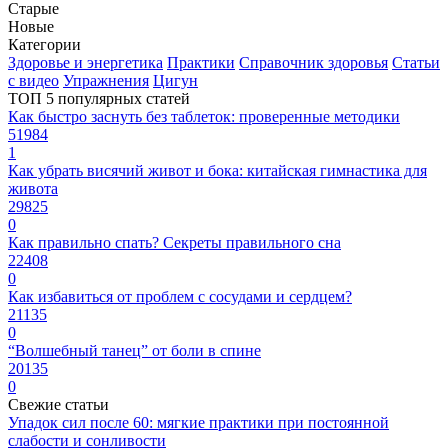
Старые
Новые
Категории
Здоровье и энергетика
Практики
Справочник здоровья
Статьи
с видео
Упражнения
Цигун
ТОП 5 популярных статей
Как быстро заснуть без таблеток: проверенные методики
51984
1
Как убрать висячий живот и бока: китайская гимнастика для
живота
29825
0
Как правильно спать? Секреты правильного сна
22408
0
Как избавиться от проблем с сосудами и сердцем?
21135
0
“Волшебный танец” от боли в спине
20135
0
Свежие статьи
Упадок сил после 60: мягкие практики при постоянной
слабости и сонливости