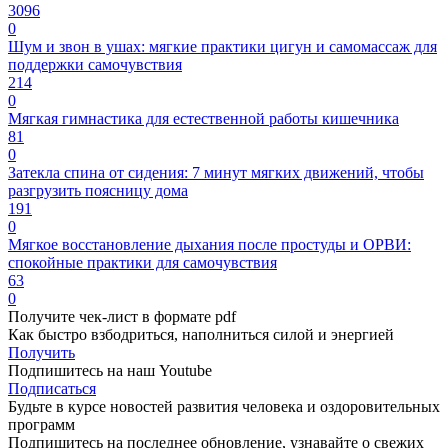
3096
0
Шум и звон в ушах: мягкие практики цигун и самомассаж для
поддержки самочувствия
214
0
Мягкая гимнастика для естественной работы кишечника
81
0
Затекла спина от сидения: 7 минут мягких движений, чтобы
разгрузить поясницу дома
191
0
Мягкое восстановление дыхания после простуды и ОРВИ:
спокойные практики для самочувствия
63
0
Получите чек-лист в формате pdf
Как быстро взбодриться, наполниться силой и энергией
Получить
Подпишитесь на наш Youtube
Подписаться
Будьте в курсе новостей развития человека и оздоровительных
программ
Подпишитесь на последнее обновление, узнавайте о свежих