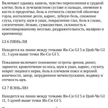
Включают одышку, кашель, чувство переполнения в грудной
клетке, боль в лучезапястном суставе и пальцах, онемение в
кисти и предплечье, боль и отечность слизистой оболочки
горла, воспаление десен, кариес, зубную боль, снижение
слуха, глухоту, шум в ушах, покраснение глаз, боль в глазах,
слезотечение, бельмо, сумасшествие, склонность к
немотивированному веселью, раздражительность, малярию и
крапивницу.
GI 6 ПЯНЬ-ЛИ
Находится на линии между точками Ян-Си GI 5 и Цюй-Чи GI
11, 3 цуня выше точки Ян-Си GI 5.
Показания включают понижение остроты зрения, ринит,
ларингит, кровотечение из носа, шум в ушах, кариес, глухоту,
неврит лицевого нерва, боль в плечевом поясе и верхней
конечности, запор, затрудненное мочеиспускание, водянку и
отечность щек.
GI 7 ВЭНЬ-ЛЮ
Находится на линии между точками Ян-Си GI 5 и Цюй-Чи GI
11, 5 цуней выше точки Ян-Си GI 5.