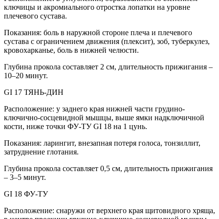
ключицы и акромиального отростка лопатки на уровне
плечевого сустава.
Показания: боль в наружной стороне плеча и плечевого
сустава с ограничением движения (плексит), зоб, туберкулез,
кровохарканье, боль в нижней челюсти.
Глубина прокола составляет 2 см, длительность прижигания –
10–20 минут.
GI 17 ТЯНЬ-ДИН
Расположение: у заднего края нижней части грудино-
ключично-сосцевидной мышцы, выше ямки надключичной
кости, ниже точки ФУ-ТУ GI 18 на 1 цунь.
Показания: ларингит, внезапная потеря голоса, тонзиллит,
затруднение глотания.
Глубина прокола составляет 0,5 см, длительность прижигания
– 3–5 минут.
GI 18 ФУ-ТУ
Расположение: снаружи от верхнего края щитовидного хряща,