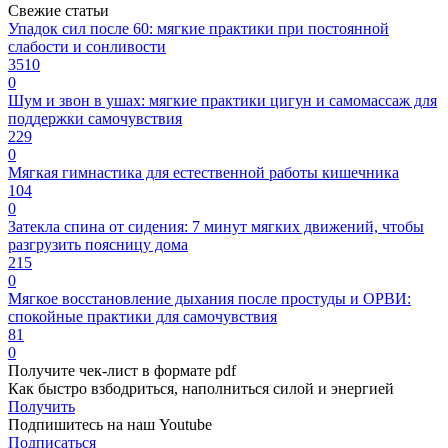
Свежие статьи
Упадок сил после 60: мягкие практики при постоянной
слабости и сонливости
3510
0
Шум и звон в ушах: мягкие практики цигун и самомассаж для
поддержки самочувствия
229
0
Мягкая гимнастика для естественной работы кишечника
104
0
Затекла спина от сидения: 7 минут мягких движений, чтобы
разгрузить поясницу дома
215
0
Мягкое восстановление дыхания после простуды и ОРВИ:
спокойные практики для самочувствия
81
0
Получите чек-лист в формате pdf
Как быстро взбодриться, наполниться силой и энергией
Получить
Подпишитесь на наш Youtube
Подписаться