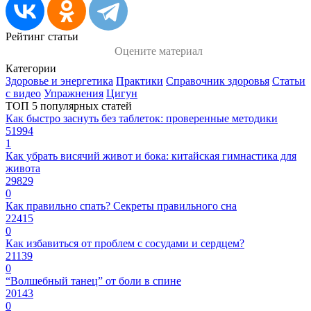
Рейтинг статьи
Оцените материал
Категории
Здоровье и энергетика
Практики
Справочник здоровья
Статьи
с видео
Упражнения
Цигун
ТОП 5 популярных статей
Как быстро заснуть без таблеток: проверенные методики
51994
1
Как убрать висячий живот и бока: китайская гимнастика для
живота
29829
0
Как правильно спать? Секреты правильного сна
22415
0
Как избавиться от проблем с сосудами и сердцем?
21139
0
“Волшебный танец” от боли в спине
20143
0