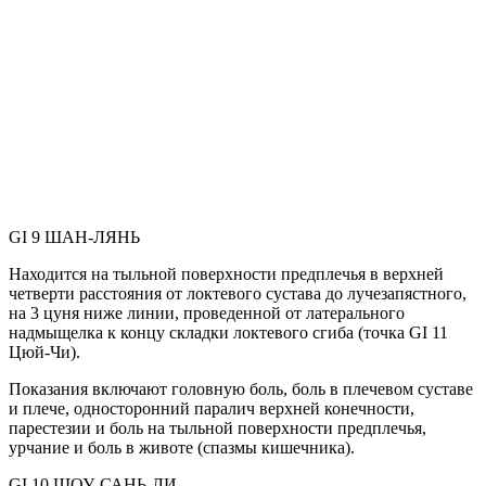
GI 9 ШАН-ЛЯНЬ
Находится на тыльной поверхности предплечья в верхней
четверти расстояния от локтевого сустава до лучезапястного,
на 3 цуня ниже линии, проведенной от латерального
надмыщелка к концу складки локтевого сгиба (точка GI 11
Цюй-Чи).
Показания включают головную боль, боль в плечевом суставе
и плече, односторонний паралич верхней конечности,
парестезии и боль на тыльной поверхности предплечья,
урчание и боль в животе (спазмы кишечника).
GI 10 ШОУ-САНЬ-ЛИ