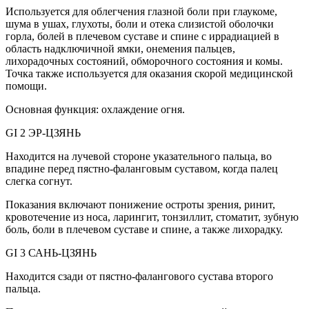
Используется для облегчения глазной боли при глаукоме,
шума в ушах, глухоты, боли и отека слизистой оболочки
горла, болей в плечевом суставе и спине с иррадиацией в
область надключичной ямки, онемения пальцев,
лихорадочных состояний, обморочного состояния и комы.
Точка также используется для оказания скорой медицинской
помощи.
Основная функция: охлаждение огня.
GI 2 ЭР-ЦЗЯНЬ
Находится на лучевой стороне указательного пальца, во
впадине перед пястно-фаланговым суставом, когда палец
слегка согнут.
Показания включают понижение остроты зрения, ринит,
кровотечение из носа, ларингит, тонзиллит, стоматит, зубную
боль, боли в плечевом суставе и спине, а также лихорадку.
GI 3 САНЬ-ЦЗЯНЬ
Находится сзади от пястно-фалангового сустава второго
пальца.