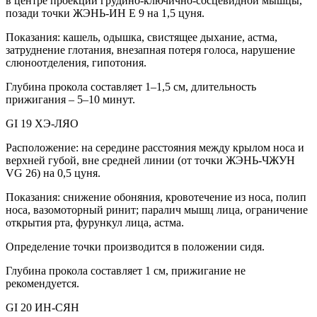
в центре проекции грудино-ключично-сосцевидной мышцы,
позади точки ЖЭНЬ-ИН E 9 на 1,5 цуня.
Показания: кашель, одышка, свистящее дыхание, астма,
затруднение глотания, внезапная потеря голоса, нарушение
слюноотделения, гипотония.
Глубина прокола составляет 1–1,5 см, длительность
прижигания – 5–10 минут.
GI 19 ХЭ-ЛЯО
Расположение: на середине расстояния между крылом носа и
верхней губой, вне средней линии (от точки ЖЭНЬ-ЧЖУН
VG 26) на 0,5 цуня.
Показания: снижение обоняния, кровотечение из носа, полип
носа, вазомоторный ринит; паралич мышц лица, ограничение
открытия рта, фурункул лица, астма.
Определение точки производится в положении сидя.
Глубина прокола составляет 1 см, прижигание не
рекомендуется.
GI 20 ИН-СЯН