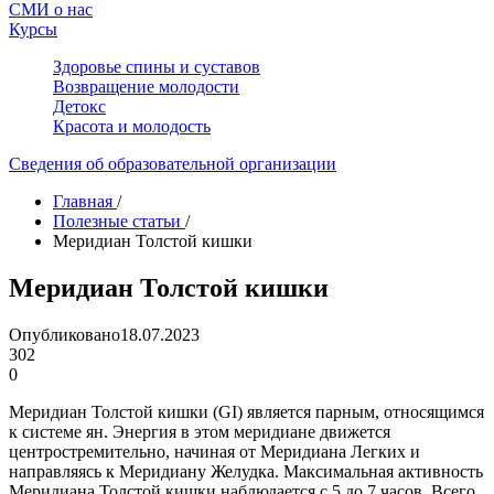
СМИ о нас
Курсы
Здоровье спины и суставов
Возвращение молодости
Детокс
Красота и молодость
Сведения об образовательной организации
Главная
/
Полезные статьи
/
Меридиан Толстой кишки
Меридиан Толстой кишки
Опубликовано
18.07.2023
302
0
Меридиан Толстой кишки (GI) является парным, относящимся
к системе ян. Энергия в этом меридиане движется
центростремительно, начиная от Меридиана Легких и
направляясь к Меридиану Желудка. Максимальная активность
Меридиана Толстой кишки наблюдается с 5 до 7 часов. Всего