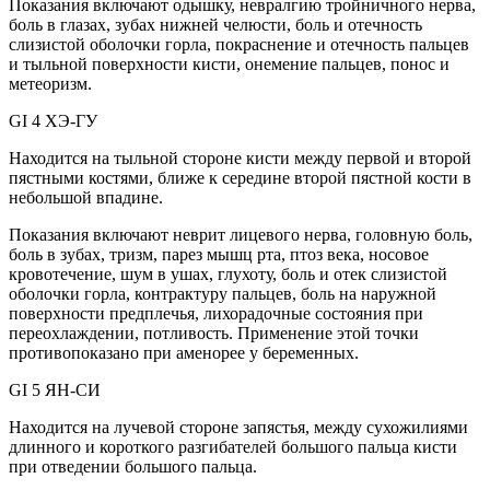
Показания включают одышку, невралгию тройничного нерва,
боль в глазах, зубах нижней челюсти, боль и отечность
слизистой оболочки горла, покраснение и отечность пальцев
и тыльной поверхности кисти, онемение пальцев, понос и
метеоризм.
GI 4 ХЭ-ГУ
Находится на тыльной стороне кисти между первой и второй
пястными костями, ближе к середине второй пястной кости в
небольшой впадине.
Показания включают неврит лицевого нерва, головную боль,
боль в зубах, тризм, парез мышц рта, птоз века, носовое
кровотечение, шум в ушах, глухоту, боль и отек слизистой
оболочки горла, контрактуру пальцев, боль на наружной
поверхности предплечья, лихорадочные состояния при
переохлаждении, потливость. Применение этой точки
противопоказано при аменорее у беременных.
GI 5 ЯН-СИ
Находится на лучевой стороне запястья, между сухожилиями
длинного и короткого разгибателей большого пальца кисти
при отведении большого пальца.