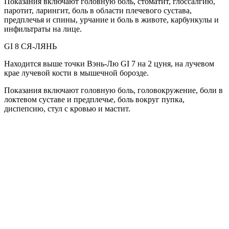
Показания включают головную боль, стоматит, глоссалгию,
паротит, ларингит, боль в области плечевого сустава,
предплечья и спины, урчание и боль в животе, карбункулы и
инфильтраты на лице.
GI 8 СЯ-ЛЯНЬ
Находится выше точки Вэнь-Лю GI 7 на 2 цуня, на лучевом
крае лучевой кости в мышечной борозде.
Показания включают головную боль, головокружение, боли в
локтевом суставе и предплечье, боль вокруг пупка,
диспепсию, стул с кровью и мастит.