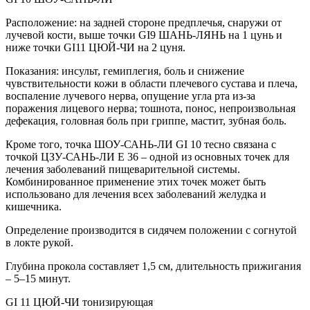
Расположение: на задней стороне предплечья, снаружи от
лучевой кости, выше точки GI9 ШАНЬ-ЛЯНЬ на 1 цунь и
ниже точки GI11 ЦЮЙ-ЧИ на 2 цуня.
Показания: инсульт, гемиплегия, боль и снижение
чувствительности кожи в области плечевого сустава и плеча,
воспаление лучевого нерва, опущение угла рта из-за
поражения лицевого нерва; тошнота, понос, непроизвольная
дефекация, головная боль при гриппе, мастит, зубная боль.
Кроме того, точка ШОУ-САНЬ-ЛИ GI 10 тесно связана с
точкой ЦЗУ-САНЬ-ЛИ E 36 – одной из основных точек для
лечения заболеваний пищеварительной системы.
Комбинированное применение этих точек может быть
использовано для лечения всех заболеваний желудка и
кишечника.
Определение производится в сидячем положении с согнутой
в локте рукой.
Глубина прокола составляет 1,5 см, длительность прижигания
– 5–15 минут.
GI 11 ЦЮЙ-ЧИ тонизирующая