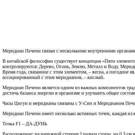
Меридиан Печени связан с несколькими внутренними органами,
В китайской философии существует концепция «Пяти элементов
контролируются: Дерево, Огонь, Землю, Металл и Воду. Мерид
Время года, связанное с этим элементом, – весна, а погодное 
ассоциированный с этим меридианом, – кислый.
Меридиан Печени является одним из важных компонентов трад
достичь баланса энергии в организме и улучшить общее состоя
Часы Цигун и меридианы связаны с У-Син и Меридианом Печ
Меридиан Печени имеет несколько активных точек, каждая из 
Точка F1 – ДА-ДУНЬ
Расположение: на наружной стороне I пальца стопы, на 0,3 см в