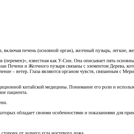
 включая печень (основной орган), желчный пузырь, легкие, жел
 (перемен)», известная как У-Син. Она описывает пять основны
иан Печени и Желчного пузыря связаны с элементом Дерева, кот
явление – ветер. Глаза являются органом чувств, связанным с М
иционной китайской медицины. Понимание его роли и использо
ние пациента.
ени.
которых обладает своими особенностями и показаниями для при
 сторону от заднего угла ногтевого ложа.