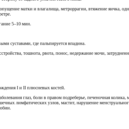
 опущение матки и влагалища, метроррагии, втяжение яичка, од
ретре.
гание 5–10 мин.
ыми суставами, где пальпируется впадина.
стройства, тошнота, рвота, понос, недержание мочи, затруднен
ждения I и II плюсневых костей.
заболевания глаз, боли в правом подреберье, печеночная колика
чных лимфатических узлов, мастит, нарушение менструального
фобии.