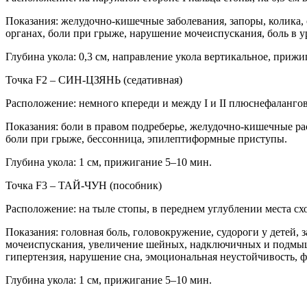
Показания: желудочно-кишечные заболевания, запоры, колика,
органах, боли при грыже, нарушение мочеиспускания, боль в у
Глубина укола: 0,3 см, направление укола вертикальное, прижи
Точка F2 – СИН-ЦЗЯНЬ (седативная)
Расположение: немного кпереди и между I и II плюснефалангов
Показания: боли в правом подреберье, желудочно-кишечные рас
боли при грыже, бессонница, эпилептиформные приступы.
Глубина укола: 1 см, прижигание 5–10 мин.
Точка F3 – ТАЙ-ЧУН (пособник)
Расположение: на тыле стопы, в переднем углублении места схо
Показания: головная боль, головокружение, судороги у детей, 
мочеиспускания, увеличение шейных, надключичных и подмыше
гипертензия, нарушение сна, эмоциональная неустойчивость, 
Глубина укола: 1 см, прижигание 5–10 мин.