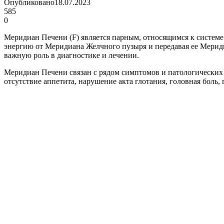
Опубликовано
18.07.2023
585
0
Меридиан Печени (F) является парным, относящимся к систем
энергию от Меридиана Желчного пузыря и передавая ее Мериди
важную роль в диагностике и лечении.
Меридиан Печени связан с рядом симптомов и патологических с
отсутствие аппетита, нарушение акта глотания, головная боль, 