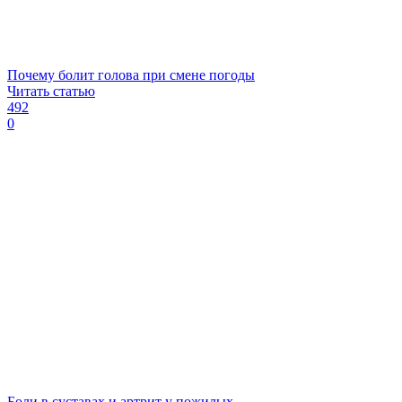
Почему болит голова при смене погоды
Читать статью
492
0
Боли в суставах и артрит у пожилых