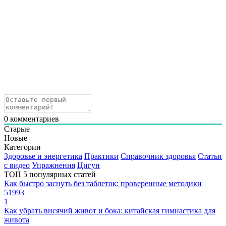
0
комментариев
Старые
Новые
Категории
Здоровье и энергетика
Практики
Справочник здоровья
Статьи
с видео
Упражнения
Цигун
ТОП 5 популярных статей
Как быстро заснуть без таблеток: проверенные методики
51993
1
Как убрать висячий живот и бока: китайская гимнастика для
живота