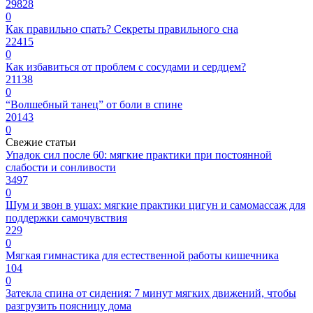
29828
0
Как правильно спать? Секреты правильного сна
22415
0
Как избавиться от проблем с сосудами и сердцем?
21138
0
“Волшебный танец” от боли в спине
20143
0
Свежие статьи
Упадок сил после 60: мягкие практики при постоянной
слабости и сонливости
3497
0
Шум и звон в ушах: мягкие практики цигун и самомассаж для
поддержки самочувствия
229
0
Мягкая гимнастика для естественной работы кишечника
104
0
Затекла спина от сидения: 7 минут мягких движений, чтобы
разгрузить поясницу дома