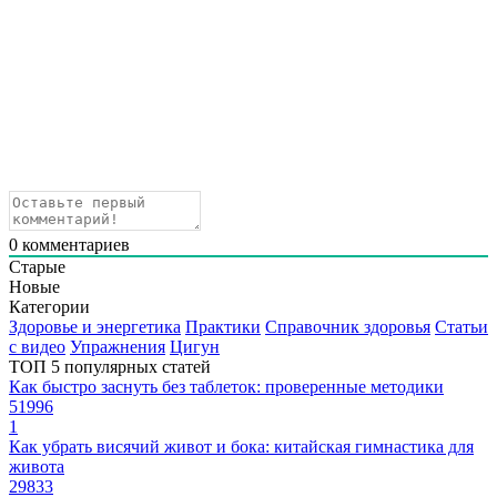
0
комментариев
Старые
Новые
Категории
Здоровье и энергетика
Практики
Справочник здоровья
Статьи
с видео
Упражнения
Цигун
ТОП 5 популярных статей
Как быстро заснуть без таблеток: проверенные методики
51996
1
Как убрать висячий живот и бока: китайская гимнастика для
живота
29833