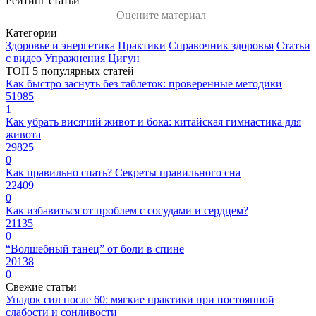
Рейтинг статьи
Оцените материал
Категории
Здоровье и энергетика
Практики
Справочник здоровья
Статьи
с видео
Упражнения
Цигун
ТОП 5 популярных статей
Как быстро заснуть без таблеток: проверенные методики
51985
1
Как убрать висячий живот и бока: китайская гимнастика для
живота
29825
0
Как правильно спать? Секреты правильного сна
22409
0
Как избавиться от проблем с сосудами и сердцем?
21135
0
“Волшебный танец” от боли в спине
20138
0
Свежие статьи
Упадок сил после 60: мягкие практики при постоянной
слабости и сонливости