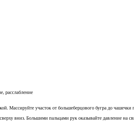
е, расслабление
ечкой. Массируйте участок от большеберцового бугра до чашечк
верху вниз. Большими пальцами рук оказывайте давление на свя