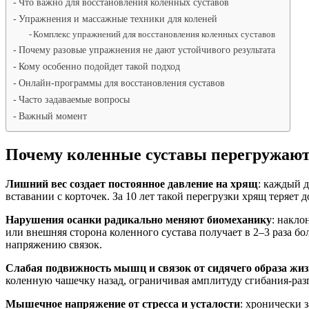
Что важно для восстановления коленных суставов
Упражнения и массажные техники для коленей
Комплекс упражнений для восстановления коленных суставов
Почему разовые упражнения не дают устойчивого результата
Кому особенно подойдет такой подход
Онлайн-программы для восстановления суставов
Часто задаваемые вопросы
Важный момент
Почему коленные суставы перегружаю
Лишний вес создает постоянное давление на хрящ
: каждый д
вставании с корточек. За 10 лет такой перегрузки хрящ теряе
Нарушения осанки радикально меняют биомеханику
: накло
или внешняя сторона коленного сустава получает в 2–3 раза б
напряжению связок.
Слабая подвижность мышц и связок от сидячего образа жи
коленную чашечку назад, ограничивая амплитуду сгибания-разг
Мышечное напряжение от стресса и усталости
: хронически