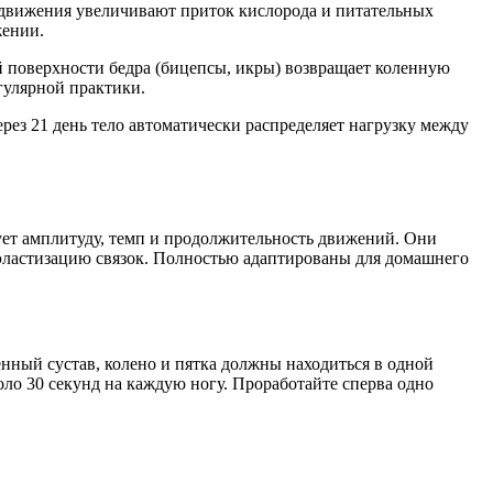
-движения увеличивают приток кислорода и питательных
жении.
ей поверхности бедра (бицепсы, икры) возвращает коленную
гулярной практики.
ерез 21 день тело автоматически распределяет нагрузку между
ет амплитуду, темп и продолжительность движений. Они
эластизацию связок. Полностью адаптированы для домашнего
ренный сустав, колено и пятка должны находиться в одной
оло 30 секунд на каждую ногу. Проработайте сперва одно