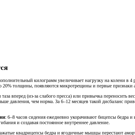
тся
ополнительный килограмм увеличивает нагрузку на колени в 4 р
т до 20% толщины, появляются микротрещины и первые признаки а
н таза вперед (из-за слабого пресса) или привычка переносить в
ольше давления, чем норма. За 6–12 месяцев такой дисбаланс пр
зни
: 6–8 часов сидения ежедневно укорачивают бицепсы бедра 
ибания и создавая постоянное внутреннее давление.
 зажатые квадрицепсы бедра и ягодичные мышцы перестают амор