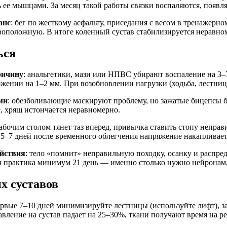
 ее мышцами. За месяц такой работы связки воспаляются, появл
анс
: бег по жесткому асфальту, приседания с весом в тренажерно
оположную. В итоге коленный сустав стабилизируется неравноме
ься
ричину
: анальгетики, мази или НПВС убирают воспаление на 3
ении на 1–2 мм. При возобновлении нагрузки (ходьба, лестница
ми
: обезболивающие маскируют проблему, но зажатые бицепсы 
 хрящ истончается неравномерно.
 рабочим столом тянет таз вперед, привычка ставить стопу непра
5–7 дней после временного облегчения напряжение накапливает
ействия
: тело «помнит» неправильную походку, осанку и распред
я практика минимум 21 день — именно столько нужно нейронам,
х суставов
ервые 7–10 дней минимизируйте лестницы (используйте лифт), за
ление на сустав падает на 25–30%, ткани получают время на р