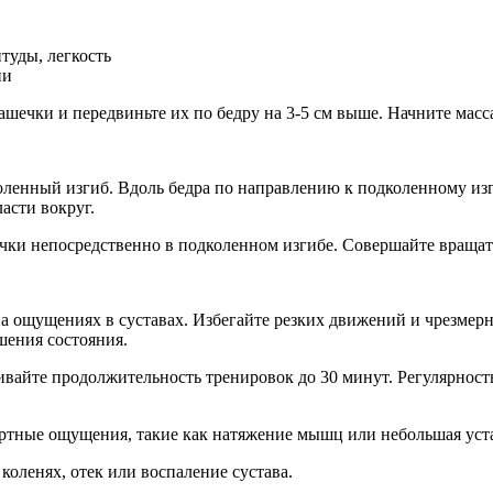
туды, легкость
ии
чашечки и передвиньте их по бедру на 3-5 см выше. Начните ма
оленный изгиб. Вдоль бедра по направлению к подколенному и
ласти вокруг.
чки непосредственно в подколенном изгибе. Совершайте вращат
а ощущениях в суставах. Избегайте резких движений и чрезмер
шения состояния.
ивайте продолжительность тренировок до 30 минут. Регулярность
ные ощущения, такие как натяжение мышц или небольшая устало
коленях, отек или воспаление сустава.