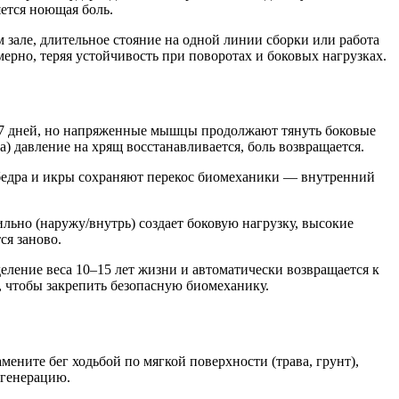
яется ноющая боль.
м зале, длительное стояние на одной линии сборки или работа
рно, теряя устойчивость при поворотах и боковых нагрузках.
–7 дней, но напряженные мышцы продолжают тянуть боковые
) давление на хрящ восстанавливается, боль возвращается.
бедра и икры сохраняют перекос биомеханики — внутренний
вильно (наружу/внутрь) создает боковую нагрузку, высокие
ся заново.
еление веса 10–15 лет жизни и автоматически возвращается к
 чтобы закрепить безопасную биомеханику.
мените бег ходьбой по мягкой поверхности (трава, грунт),
егенерацию.