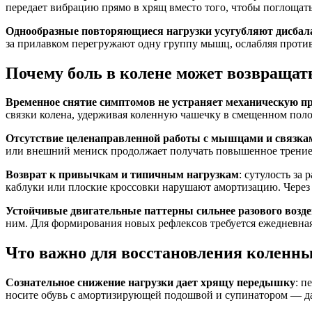
передает вибрацию прямо в хрящ вместо того, чтобы поглощать
Однообразные повторяющиеся нагрузки усугубляют дисбал
за прилавком перегружают одну группу мышц, ослабляя против
Почему боль в колене может возвращат
Временное снятие симптомов не устраняет механическую п
связки колена, удерживая коленную чашечку в смещенном полож
Отсутствие целенаправленной работы с мышцами и связка
или внешний мениск продолжает получать повышенное трение,
Возврат к привычкам и типичным нагрузкам
: сутулость за
каблуки или плоские кроссовки нарушают амортизацию. Через 
Устойчивые двигательные паттерны сильнее разового возд
ним. Для формирования новых рефлексов требуется ежедневна
Что важно для восстановления коленны
Сознательное снижение нагрузки дает хрящу передышку
: п
носите обувь с амортизирующей подошвой и супинатором — дав