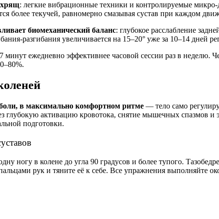
 хрящ
: легкие вибрационные техники и контролируемые микро
ится более текучей, равномерно смазывая сустав при каждом дви
вливает биомеханический баланс
: глубокое расслабление задн
ания-разгибания увеличивается на 15–20° уже за 10–14 дней ре
–7 минут ежедневно эффективнее часовой сессии раз в неделю. Ч
70–80%.
коленей
 боли, в максимально комфортном ритме
— тело само регулиру
ез глубокую активацию кровотока, снятие мышечных спазмов и 
альной подготовки.
суставов
одну ногу в колене до угла 90 градусов и более тупого. Тазобед
альцами рук и тяните её к себе. Все упражнения выполняйте ок