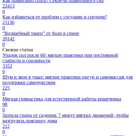
Как правильно спать? Секреты правильного сна
22413
0
Как избавиться от проблем с сосудами и сердцем?
21136
0
“Волшебный танец” от боли в спине
20142
0
Свежие статьи
Упадок сил после 60: мягкие практики при постоянной
слабости и сонливости
3352
0
Шум и звон в ушах: мягкие практики цигун и самомассаж для
поддержки самочувствия
225
0
Мягкая гимнастика для естественной работы кишечника
98
0
Затекла спина от сидения: 7 минут мягких движений, чтобы
разгрузить поясницу дома
212
0