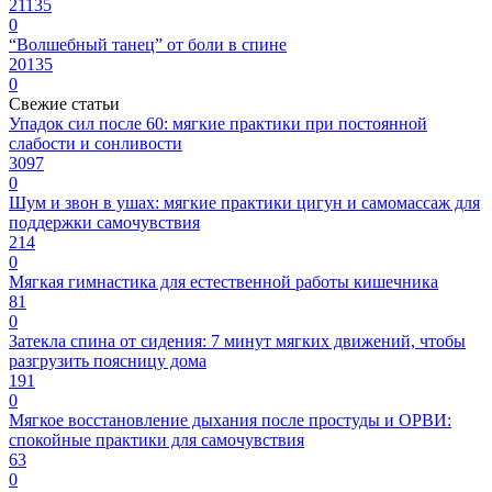
21135
0
“Волшебный танец” от боли в спине
20135
0
Свежие статьи
Упадок сил после 60: мягкие практики при постоянной
слабости и сонливости
3097
0
Шум и звон в ушах: мягкие практики цигун и самомассаж для
поддержки самочувствия
214
0
Мягкая гимнастика для естественной работы кишечника
81
0
Затекла спина от сидения: 7 минут мягких движений, чтобы
разгрузить поясницу дома
191
0
Мягкое восстановление дыхания после простуды и ОРВИ:
спокойные практики для самочувствия
63
0