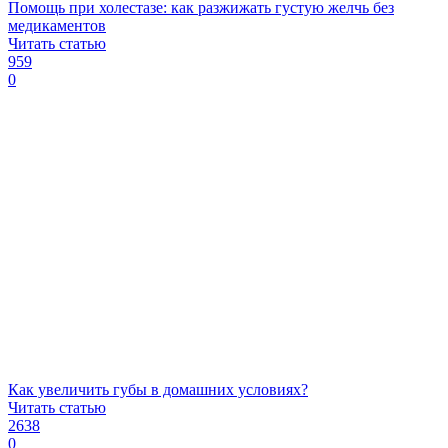
Помощь при холестазе: как разжижать густую желчь без
медикаментов
Читать статью
959
0
Как увеличить губы в домашних условиях?
Читать статью
2638
0