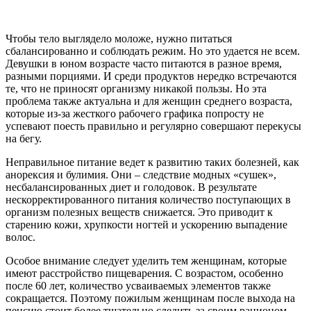
Чтобы тело выглядело моложе, нужно питаться
сбалансированно и соблюдать режим. Но это удается не всем.
Девушки в юном возрасте часто питаются в разное время,
разными порциями. И среди продуктов нередко встречаются
те, что не приносят организму никакой пользы. Но эта
проблема также актуальна и для женщин среднего возраста,
которые из-за жесткого рабочего графика попросту не
успевают поесть правильно и регулярно совершают перекусы
на бегу.
Неправильное питание ведет к развитию таких болезней, как
анорексия и булимия. Они – следствие модных «сушек»,
несбалансированных диет и голодовок. В результате
нескорректированного питания количество поступающих в
организм полезных веществ снижается. Это приводит к
старению кожи, хрупкости ногтей и ускорению выпадение
волос.
Особое внимание следует уделить тем женщинам, которые
имеют расстройство пищеварения. С возрастом, особенно
после 60 лет, количество усваиваемых элементов также
сокращается. Поэтому пожилым женщинам после выхода на
пенсию стоит более тщательно следить за своим рационом,