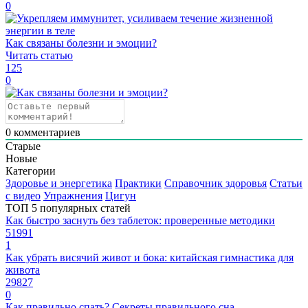
0
Как связаны болезни и эмоции?
Читать статью
125
0
0
комментариев
Старые
Новые
Категории
Здоровье и энергетика
Практики
Справочник здоровья
Статьи
с видео
Упражнения
Цигун
ТОП 5 популярных статей
Как быстро заснуть без таблеток: проверенные методики
51991
1
Как убрать висячий живот и бока: китайская гимнастика для
живота
29827
0
Как правильно спать? Секреты правильного сна