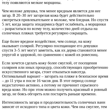
телу появляются мелкие морщины.
Чем моложе девушка, тем менее вредным является для нее
загар. В 20–30 лет загорелая кожа будет действительно
смотреться привлекательнее и моложе, чем бледная. Но спустя
5 лет, когда защита эпидермиса будет ослабевать, а морщинки
– разрастаться по всему телу, количество дней отдыха на
солнечных пляжах требуется регулярно сокращать.
Еще более вредное воздействие, чем солнце, на кожу
оказывает солярий. Регулярно посещающие его девушки
спустя 3–5 лет могут заметить, как их дерма становится менее
упругой и здоровой, по сравнению с кожей их ровесниц.
Если хочется сделать кожу более смуглой, от посещения
соляриев или иных процедур, способствующих приобретению
искусственного загара, стоит отказаться навсегда.
Оптимальный вариант – загорать на пляже в безопасное время
– до 11 утра и после 16 часов дня. В этот период солнце
недостаточно активно, а потому не причинит серьезного
вреда коже. Но при этом можно получить красивый и ровный
загар, не боясь обгореть или постареть раньше времени.
Интенсивность загара и продолжительность солнечных ванн
зависят от исходного типа и цвета кожи. Чем она смуглее, тем