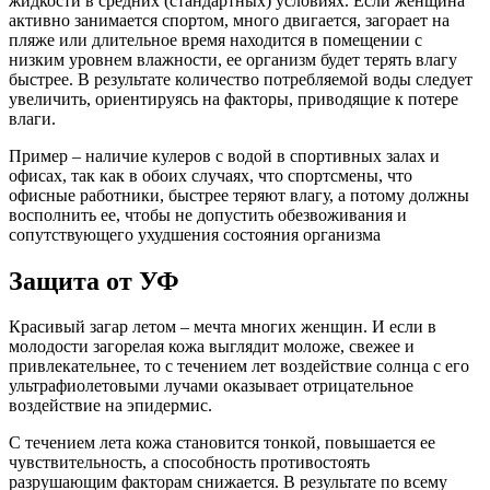
жидкости в средних (стандартных) условиях. Если женщина
активно занимается спортом, много двигается, загорает на
пляже или длительное время находится в помещении с
низким уровнем влажности, ее организм будет терять влагу
быстрее. В результате количество потребляемой воды следует
увеличить, ориентируясь на факторы, приводящие к потере
влаги.
Пример – наличие кулеров с водой в спортивных залах и
офисах, так как в обоих случаях, что спортсмены, что
офисные работники, быстрее теряют влагу, а потому должны
восполнить ее, чтобы не допустить обезвоживания и
сопутствующего ухудшения состояния организма
Защита от УФ
Красивый загар летом – мечта многих женщин. И если в
молодости загорелая кожа выглядит моложе, свежее и
привлекательнее, то с течением лет воздействие солнца с его
ультрафиолетовыми лучами оказывает отрицательное
воздействие на эпидермис.
С течением лета кожа становится тонкой, повышается ее
чувствительность, а способность противостоять
разрушающим факторам снижается. В результате по всему