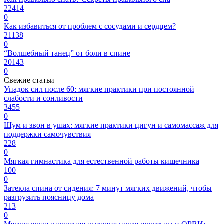
22414
0
Как избавиться от проблем с сосудами и сердцем?
21138
0
“Волшебный танец” от боли в спине
20143
0
Свежие статьи
Упадок сил после 60: мягкие практики при постоянной
слабости и сонливости
3455
0
Шум и звон в ушах: мягкие практики цигун и самомассаж для
поддержки самочувствия
228
0
Мягкая гимнастика для естественной работы кишечника
100
0
Затекла спина от сидения: 7 минут мягких движений, чтобы
разгрузить поясницу дома
213
0