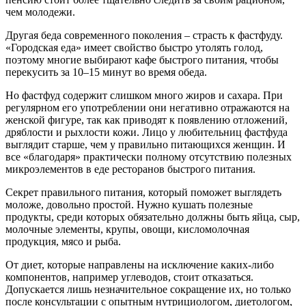
чем молодежи.
Другая беда современного поколения – страсть к фастфуду.
«Городская еда» имеет свойство быстро утолять голод,
поэтому многие выбирают кафе быстрого питания, чтобы
перекусить за 10–15 минут во время обеда.
Но фастфуд содержит слишком много жиров и сахара. При
регулярном его употреблении они негативно отражаются на
женской фигуре, так как приводят к появлению отложений,
дряблости и рыхлости кожи. Лицо у любительниц фастфуда
выглядит старше, чем у правильно питающихся женщин. И
все «благодаря» практически полному отсутствию полезных
микроэлементов в еде ресторанов быстрого питания.
Секрет правильного питания, который поможет выглядеть
моложе, довольно простой. Нужно кушать полезные
продукты, среди которых обязательно должны быть яйца, сыр,
молочные элементы, крупы, овощи, кисломолочная
продукция, мясо и рыба.
От диет, которые направлены на исключение каких-либо
компонентов, например углеводов, стоит отказаться.
Допускается лишь незначительное сокращение их, но только
после консультации с опытным нутрициологом, диетологом,