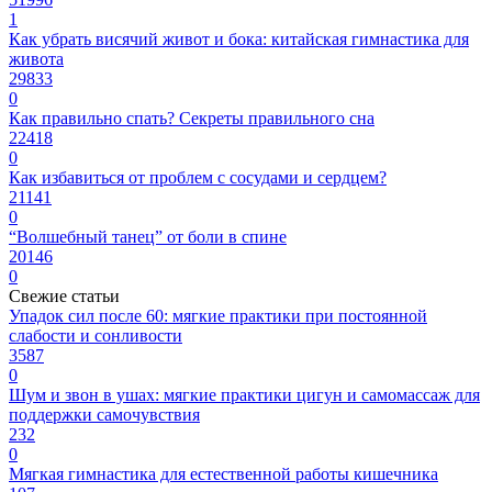
1
Как убрать висячий живот и бока: китайская гимнастика для
живота
29833
0
Как правильно спать? Секреты правильного сна
22418
0
Как избавиться от проблем с сосудами и сердцем?
21141
0
“Волшебный танец” от боли в спине
20146
0
Свежие статьи
Упадок сил после 60: мягкие практики при постоянной
слабости и сонливости
3587
0
Шум и звон в ушах: мягкие практики цигун и самомассаж для
поддержки самочувствия
232
0
Мягкая гимнастика для естественной работы кишечника