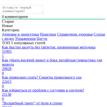
0
комментариев
Старые
Новые
Категории
Здоровье и энергетика
Практики
Справочник здоровья
Статьи
с видео
Упражнения
Цигун
ТОП 5 популярных статей
Как быстро заснуть без таблеток: проверенные методики
51993
1
Как убрать висячий живот и бока: китайская гимнастика для
живота
29828
0
Как правильно спать? Секреты правильного сна
22415
0
Как избавиться от проблем с сосудами и сердцем?
21138
0
“Волшебный танец” от боли в спине