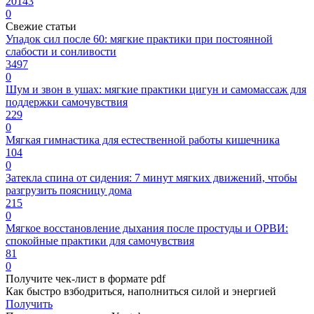
20143
0
Свежие статьи
Упадок сил после 60: мягкие практики при постоянной
слабости и сонливости
3497
0
Шум и звон в ушах: мягкие практики цигун и самомассаж для
поддержки самочувствия
229
0
Мягкая гимнастика для естественной работы кишечника
104
0
Затекла спина от сидения: 7 минут мягких движений, чтобы
разгрузить поясницу дома
215
0
Мягкое восстановление дыхания после простуды и ОРВИ:
спокойные практики для самочувствия
81
0
Получите чек-лист в формате pdf
Как быстро взбодриться, наполниться силой и энергией
Получить