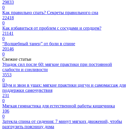
29833
0
Как правильно спать? Секреты правильного сна
22418
0
Как избавиться от проблем с сосудами и сердцем?
21141
0
“Волшебный танец” от боли в спине
20146
0
Свежие статьи
Упадок сил после 60: мягкие практики при постоянной
слабости и сонливости
3553
0
Шум и звон в ушах: мягкие практики цигун и самомассаж для
поддержки самочувствия
231
0
Мягкая гимнастика для естественной работы кишечника
106
0
Затекла спина от сидения: 7 минут мягких движений, чтобы
разгрузить поясницу дома