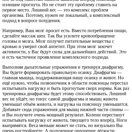
излишне прогнута. Но не стоит эту проблему ставить на
первое место. Лишний вес — это комплекс проблем
организма. Поэтому, нужен не локальный, а комплексный
подход в вопросе похудения.
Например, Ваш мозг просит есть. Вместо потребления пищи,
сделайте массаж шеи. Так Вы усилите кровообращение
головы и мозга. Мозг получит питательные вещества с
кровью и умерит свой аппетит. При этом мозг захочет
активности, у Вас будут силы для дальнейших действий. Это
и есть частичное проявление комплексного подхода.
Выполняя дыхательные упражнения и тренируя диафрагму,
Вы будете формировать правильную осанку. Диафрагма —
главная мышца, поддерживающая нашу осанку и живот. Но
ещё нужно, чтобы позвоночник в области поясницы перестал
испытывать нагрузку и быть прогнутым сверх нормы. Как раз
тренировка диафрагмы будет этому способствовать. Лишний
вес не уйдёт, но тонус самой диафрагмы и мышц живота
уменьшат объём живота, и нагрузка на поясницу уменьшится.
Добавьте сюда упражнения для мышц нижней части спины —
и Вы получите очень мощный результат. Колени перестанут
испытывать нагрузку от живота, тянущего тело вперёд. Ноги
выпрямятся. Веса меньше может не стать, но визуально Вы
очень постройнеете. А полученное ощущение лёгкости