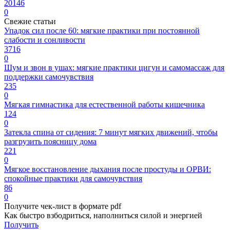
20146
0
Свежие статьи
Упадок сил после 60: мягкие практики при постоянной
слабости и сонливости
3716
0
Шум и звон в ушах: мягкие практики цигун и самомассаж для
поддержки самочувствия
235
0
Мягкая гимнастика для естественной работы кишечника
124
0
Затекла спина от сидения: 7 минут мягких движений, чтобы
разгрузить поясницу дома
221
0
Мягкое восстановление дыхания после простуды и ОРВИ:
спокойные практики для самочувствия
86
0
Получите чек-лист в формате pdf
Как быстро взбодриться, наполниться силой и энергией
Получить