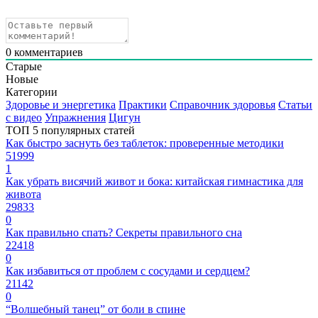
0
комментариев
Старые
Новые
Категории
Здоровье и энергетика
Практики
Справочник здоровья
Статьи
с видео
Упражнения
Цигун
ТОП 5 популярных статей
Как быстро заснуть без таблеток: проверенные методики
51999
1
Как убрать висячий живот и бока: китайская гимнастика для
живота
29833
0
Как правильно спать? Секреты правильного сна
22418
0
Как избавиться от проблем с сосудами и сердцем?
21142
0
“Волшебный танец” от боли в спине