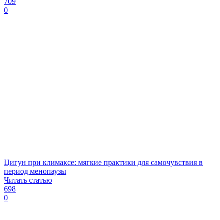
709
0
Цигун при климаксе: мягкие практики для самочувствия в
период менопаузы
Читать статью
698
0