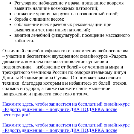
Регулярное наблюдение у врача, призванное вовремя
выявить наличие возможных патологий;
снижение уровня нагрузок на позвоночный столб;
борьба с лишним весом;
соблюдение всех врачебных рекомендаций при
выявлении тех или иных патологий;
занятия лечебной физкультурой, посещение массажного
кабинета.
Отличный способ профилактики защемления шейного нерва
– участие в бесплатном двухдневном онлайн-курсе «Радость
движения: комплексное восстановление суставов и
позвоночника + избавление от болей» от чемпиона мира и
трехкратного чемпиона России по оздоровительному цигун
Данилы Владимировича Сусака. Он поможет вам освоить
техники, благодаря которым вы избавитесь от болей, отеков,
спазмов и судорог, а также сможете снять мышечное
напряжение и привести свое тело в тонус.
Нажмите здесь, чтобы записаться на бесплатный онлайн-курс
«Радость движения» + получите ДВА ПОДАРКА после
регистрации!
Нажмите здесь, чтобы записаться на бесплатный онлайн-курс
«Радость движения» + получите ДВА ПОДАРКА после