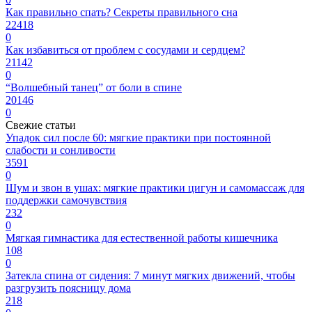
Как правильно спать? Секреты правильного сна
22418
0
Как избавиться от проблем с сосудами и сердцем?
21142
0
“Волшебный танец” от боли в спине
20146
0
Свежие статьи
Упадок сил после 60: мягкие практики при постоянной
слабости и сонливости
3591
0
Шум и звон в ушах: мягкие практики цигун и самомассаж для
поддержки самочувствия
232
0
Мягкая гимнастика для естественной работы кишечника
108
0
Затекла спина от сидения: 7 минут мягких движений, чтобы
разгрузить поясницу дома
218