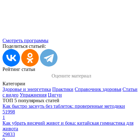
Смотреть программы
Поделиться статьей:
Рейтинг статьи
Оцените материал
Категории
Здоровье и энергетика
Практики
Справочник здоровья
Статьи
с видео
Упражнения
Цигун
ТОП 5 популярных статей
Как быстро заснуть без таблеток: проверенные методики
51998
1
Как убрать висячий живот и бока: китайская гимнастика для
живота
29833
0