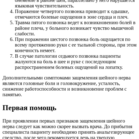
онемение в районе шеи, параллельно у него нарушается
языковая чувствительность.
Поражение четвертого позвонка приводит к одышке,
отмечаются болевые ощущения в зоне сердца и плеч.
Травма пятого позвонка ведет к возникновению болей в
районе плеча, у больного возникает чувство мышечной
слабости.
При поражении шестого позвонка боль ощущается по
всему протяжению руки с ее тыльной стороны, при этом
конечность немеет.
В случае патологии седьмого позвонка пациенты
жалуются на боль в шее и руке с последующим
распространением болевых ощущений на лопатку.
Дополнительными симптомами защемления шейного нерва
являются головные боли и головокружение, усталость,
снижение работоспособности и возникновение проблем с
памятью.
Первая помощь
При проявлении первых признаков защемления шейного
нерва следует как можно скорее вызвать врача. До прибытия
специалиста пациенту необходимо принять анальгезирующее
средство, после чего рекомендуется лечь на твердую