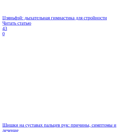
Цзяньфэй: дыхательная гимнастика для стройности
Читать статью
43
0
Шишки на суставах пальцев рук: причины, симптомы и
лечение