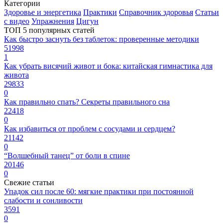
Категории
Здоровье и энергетика
Практики
Справочник здоровья
Статьи
с видео
Упражнения
Цигун
ТОП 5 популярных статей
Как быстро заснуть без таблеток: проверенные методики
51998
1
Как убрать висячий живот и бока: китайская гимнастика для
живота
29833
0
Как правильно спать? Секреты правильного сна
22418
0
Как избавиться от проблем с сосудами и сердцем?
21142
0
“Волшебный танец” от боли в спине
20146
0
Свежие статьи
Упадок сил после 60: мягкие практики при постоянной
слабости и сонливости
3591
0