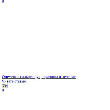
0
Онемение пальцев рук, причины и лечение
Читать статью
354
0