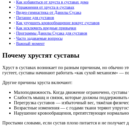
Как избавиться от хруста в суставах дома
Упражнения от хруста в суставах
Видео-гимнастика от Данилы Сусака
Питание для суставов
Как улучшить кровообращение вокруг суставов
Как исключить вредные привычки
Программы Данилы Сусака для суставов
Часто задаваемые вопросы
Важный момент
Почему хрустят суставы
Хруст в суставах возникает по разным причинам, но обычно эт
густеет, суставы начинают работать «как сухой механизм» — поя
Другие причины хруста включают:
Малоподвижность. Когда движение ограничено, суставы т
Слабость мышц и связок, которые должны поддерживать 
Перегрузка суставов — избыточный вес, тяжёлая физическ
Возрастные изменения — с годами ткани теряют упругос
Нарушение кровообращения, препятствующее нормальном
Простыми словами, если сустав плохо питается и не получает 