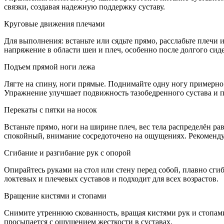
связки, создавая надежную поддержку суставу.
Круговые движения плечами
Для выполнения: встаньте или сядьте прямо, расслабьте плечи 
напряжение в области шеи и плеч, особенно после долгого сид
Подъем прямой ноги лежа
Лягте на спину, ноги прямые. Поднимайте одну ногу примерно 
Упражнение улучшает подвижность тазобедренного сустава и п
Перекаты с пятки на носок
Встаньте прямо, ноги на ширине плеч, вес тела распределён р
спокойный, внимание сосредоточено на ощущениях. Рекомендуе
Сгибание и разгибание рук с опорой
Опирайтесь руками на стол или стену перед собой, плавно сги
локтевых и плечевых суставов и подходит для всех возрастов.
Вращение кистями и стопами
Снимите утреннюю скованность, вращая кистями рук и стопами
просыпается с ощущением жесткости в суставах.