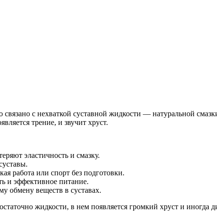
о связано с нехваткой суставной жидкости — натуральной смазк
вляется трение, и звучит хруст.
еряют эластичность и смазку.
суставы.
ая работа или спорт без подготовки.
ть и эффективное питание.
у обмену веществ в суставах.
достаточно жидкости, в нем появляется громкий хруст и иногда д