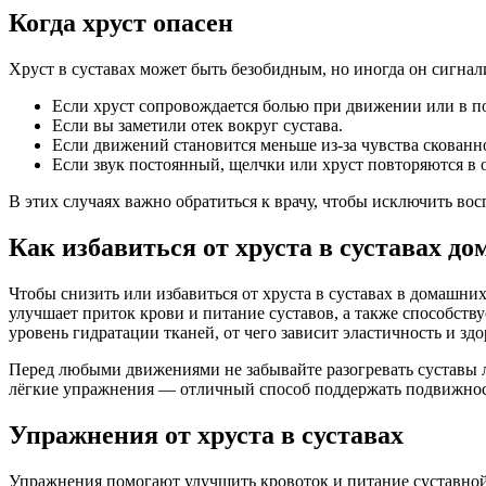
Когда хруст опасен
Хруст в суставах может быть безобидным, но иногда он сигнал
Если хруст сопровождается болью при движении или в по
Если вы заметили отек вокруг сустава.
Если движений становится меньше из-за чувства скованн
Если звук постоянный, щелчки или хруст повторяются в о
В этих случаях важно обратиться к врачу, чтобы исключить вос
Как избавиться от хруста в суставах до
Чтобы снизить или избавиться от хруста в суставах в домашни
улучшает приток крови и питание суставов, а также способств
уровень гидратации тканей, от чего зависит эластичность и зд
Перед любыми движениями не забывайте разогревать суставы л
лёгкие упражнения — отличный способ поддержать подвижность
Упражнения от хруста в суставах
Упражнения помогают улучшить кровоток и питание суставной 