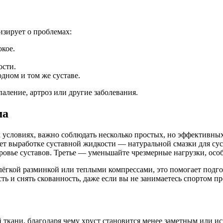
изирует о проблемах:
кое.
ости.
дном и том же суставе.
паление, артроз или другие заболевания.
ма
х условиях, важно соблюдать несколько простых, но эффективных
ует выработке суставной жидкости — натуральной смазки для су
оровье суставов. Третье — уменьшайте чрезмерные нагрузки, осо
ёгкой разминкой или теплыми компрессами, это помогает подго
 и снять скованность, даже если вы не занимаетесь спортом п
ткани, благодаря чему хруст становится менее заметным или ис