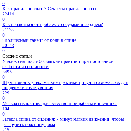
0
Как правильно спать? Секреты правильного сна
22414
0
Как избавиться от проблем с сосудами и сердцем?
21138
0
“Волшебный танец” от боли в спине
20143
0
Свежие статьи
Упадок сил после 60: мягкие практики при постоянной
слабости и сонливости
3495
0
Шум и звон в ушах: мягкие практики цигун и самомассаж для
поддержки самочувствия
229
0
Мягкая гимнастика для естественной работы кишечника
104
0
Затекла спина от сидения: 7 минут мягких движений, чтобы
разгрузить поясницу дома
215