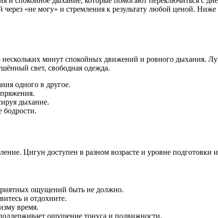
я и спокойное дыхание, которые помогают переключиться с дне
через «не могу» и стремления к результату любой ценой. Ниже 
о нескольких минут спокойных движений и ровного дыхания. Лучш
шённый свет, свободная одежда.
ния одного в другое.
апряжения.
сируя дыхание.
е бодрости.
ление. Цигун доступен в разном возрасте и уровне подготовки им
приятных ощущений быть не должно.
витесь и отдохните.
изму время.
поддерживает ощущение тонуса и подвижности.