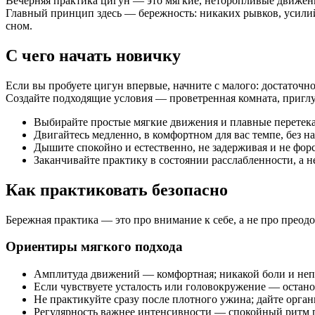
Вечерняя практика цигун — это мягкие, неторопливые движени
Главный принцип здесь — бережность: никаких рывков, усилий 
сном.
С чего начать новичку
Если вы пробуете цигун впервые, начните с малого: достаточн
Создайте подходящие условия — проветренная комната, приглу
Выбирайте простые мягкие движения и плавные перетека
Двигайтесь медленно, в комфортном для вас темпе, без н
Дышите спокойно и естественно, не задерживая и не фор
Заканчивайте практику в состоянии расслабленности, а н
Как практиковать безопасно
Бережная практика — это про внимание к себе, а не про преодо
Ориентиры мягкого подхода
Амплитуда движений — комфортная; никакой боли и не
Если чувствуете усталость или головокружение — остано
Не практикуйте сразу после плотного ужина; дайте орган
Регулярность важнее интенсивности — спокойный ритм 