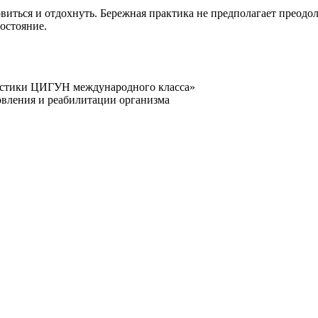
иться и отдохнуть. Бережная практика не предполагает преодо
состояние.
астики ЦИГУН международного класса»
овления и реабилитации организма