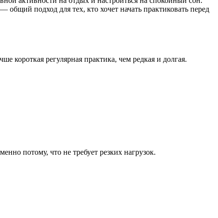
вной активности на отдых и настроиться на спокойный сон.
— общий подход для тех, кто хочет начать практиковать перед
е короткая регулярная практика, чем редкая и долгая.
енно потому, что не требует резких нагрузок.