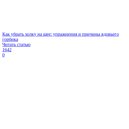
Как убрать холку на шее: упражнения и причины вдовьего
горбика
Читать статью
1642
0