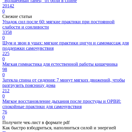
“Волшебный танец” от боли в спине
20142
0
Свежие статьи
Упадок сил после 60: мягкие практики при постоянной
слабости и сонливости
3358
0
Шум и звон в ушах: мягкие практики цигун и самомассаж для
поддержки самочувствия
225
0
Мягкая гимнастика для естественной работы кишечника
98
0
Затекла спина от сидения: 7 минут мягких движений, чтобы
разгрузить поясницу дома
212
0
Мягкое восстановление дыхания после простуды и ОРВИ:
спокойные практики для самочувствия
76
0
Получите чек-лист в формате pdf
Как быстро взбодриться, наполниться силой и энергией