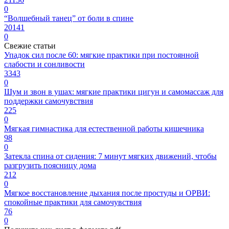
0
“Волшебный танец” от боли в спине
20141
0
Свежие статьи
Упадок сил после 60: мягкие практики при постоянной
слабости и сонливости
3343
0
Шум и звон в ушах: мягкие практики цигун и самомассаж для
поддержки самочувствия
225
0
Мягкая гимнастика для естественной работы кишечника
98
0
Затекла спина от сидения: 7 минут мягких движений, чтобы
разгрузить поясницу дома
212
0
Мягкое восстановление дыхания после простуды и ОРВИ:
спокойные практики для самочувствия
76
0