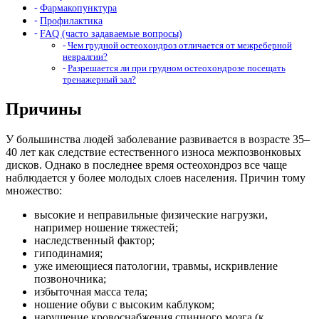
Фармакопунктура
Профилактика
FAQ (часто задаваемые вопросы)
Чем грудной остеохондроз отличается от межреберной
невралгии?
Разрешается ли при грудном остеохондрозе посещать
тренажерный зал?
Причины
У большинства людей заболевание развивается в возрасте 35–
40 лет как следствие естественного износа межпозвонковых
дисков. Однако в последнее время остеохондроз все чаще
наблюдается у более молодых слоев населения. Причин тому
множество:
высокие и неправильные физические нагрузки,
например ношение тяжестей;
наследственный фактор;
гиподинамия;
уже имеющиеся патологии, травмы, искривление
позвоночника;
избыточная масса тела;
ношение обуви с высоким каблуком;
нарушение кровоснабжения спинного мозга (к