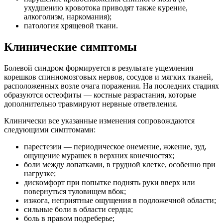
ухудшению кровотока приводят также курение,
алкоголизм, наркомания);
патология хрящевой ткани.
Клинические симптомы
Болевой синдром формируется в результате ущемления
корешков спинномозговых нервов, сосудов и мягких тканей,
расположенных возле очага поражения. На последних стадиях
образуются остеофиты — костные разрастания, которые
дополнительно травмируют нервные ответвления.
Клинически все указанные изменения сопровождаются
следующими симптомами:
парестезии — периодическое онемение, жжение, зуд,
ощущение мурашек в верхних конечностях;
боли между лопатками, в грудной клетке, особенно при
нагрузке;
дискомфорт при попытке поднять руки вверх или
повернуться туловищем вбок;
изжога, неприятные ощущения в подложечной области;
сильные боли в области сердца;
боль в правом подреберье;