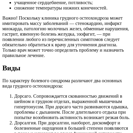
учащенное сердцебиение, потливость;
снижение температуры нижних конечностей.
Важно!
Поскольку клиника грудного остеохондроза может
имитировать массу заболеваний — стенокардию, инфаркт
миокарда, патологию молочных желез, обменные нарушения,
гастрит, язвенную болезнь желудка, эзофагит, — при
появлении любого из перечисленных симптомов следует
обязательно обратиться к врачу для уточнения диагноза.
Только врач может точно определить проблему и назначить
правильное лечение.
Виды
По характеру болевого синдрома различают два основных
вида грудного остеохондроза:
Дорсаго. Сопровождается скованностью движений в
шейном и грудном отделах, выраженной мышечным
гипертонусом. При дорсаго часто развиваются одышка,
проблемы с дыханием. После длительного отдыха при
попытке возобновить активность возникает резкая боль.
Дорсалгия. При дорсалгии, наоборот, дискомфорт и
болезненные ощущения в большей степени появляются