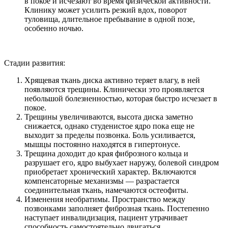
в покое и исчезают во время физической активности.
Клинику может усилить резкий вдох, поворот
туловища, длительное пребывание в одной позе,
особенно ночью.
Стадии развития:
Хрящевая ткань диска активно теряет влагу, в ней
появляются трещины. Клинически это проявляется
небольшой болезненностью, которая быстро исчезает в
покое.
Трещины увеличиваются, высота диска заметно
снижается, однако студенистое ядро пока еще не
выходит за пределы позвонка. Боль усиливается,
мышцы постоянно находятся в гипертонусе.
Трещина доходит до края фиброзного кольца и
разрушает его, ядро выбухает наружу, болевой синдром
приобретает хронический характер. Включаются
компенсаторные механизмы — разрастается
соединительная ткань, намечаются остеофиты.
Изменения необратимы. Пространство между
позвонками заполняет фиброзная ткань. Постепенно
наступает инвалидизация, пациент утрачивает
способность самостоятельно двигаться.