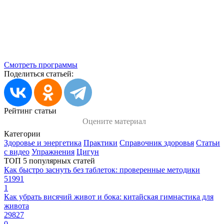
Смотреть программы
Поделиться статьей:
Рейтинг статьи
Оцените материал
Категории
Здоровье и энергетика
Практики
Справочник здоровья
Статьи
с видео
Упражнения
Цигун
ТОП 5 популярных статей
Как быстро заснуть без таблеток: проверенные методики
51991
1
Как убрать висячий живот и бока: китайская гимнастика для
живота
29827
0