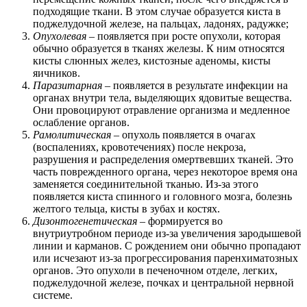
подходящие ткани. В этом случае образуется киста в
поджелудочной железе, на пальцах, ладонях, радужке;
Опухолевая
– появляется при росте опухоли, которая
обычно образуется в тканях железы. К ним относятся
кисты слюнных желез, кистозные аденомы, кисты
яичников.
Паразитарная
– появляется в результате инфекции на
органах внутри тела, выделяющих ядовитые вещества.
Они провоцируют отравление организма и медленное
ослабление органов.
Рамолитическая
– опухоль появляется в очагах
(воспалениях, кровотечениях) после некроза,
разрушения и распределения омертвевших тканей. Это
часть поврежденного органа, через некоторое время она
заменяется соединительной тканью. Из-за этого
появляется киста спинного и головного мозга, болезнь
желтого тельца, кисты в зубах и костях.
Дизонтогенетическая
– формируется во
внутриутробном периоде из-за увеличения зародышевой
линии и карманов. С рождением они обычно пропадают
или исчезают из-за прогрессирования паренхиматозных
органов. Это опухоли в печеночном отделе, легких,
поджелудочной железе, почках и центральной нервной
системе.