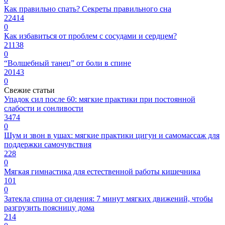
Как правильно спать? Секреты правильного сна
22414
0
Как избавиться от проблем с сосудами и сердцем?
21138
0
“Волшебный танец” от боли в спине
20143
0
Свежие статьи
Упадок сил после 60: мягкие практики при постоянной
слабости и сонливости
3474
0
Шум и звон в ушах: мягкие практики цигун и самомассаж для
поддержки самочувствия
228
0
Мягкая гимнастика для естественной работы кишечника
101
0
Затекла спина от сидения: 7 минут мягких движений, чтобы
разгрузить поясницу дома
214