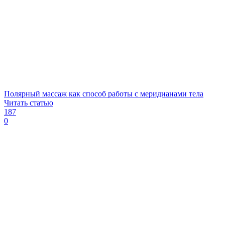
Полярный массаж как способ работы с меридианами тела
Читать статью
187
0