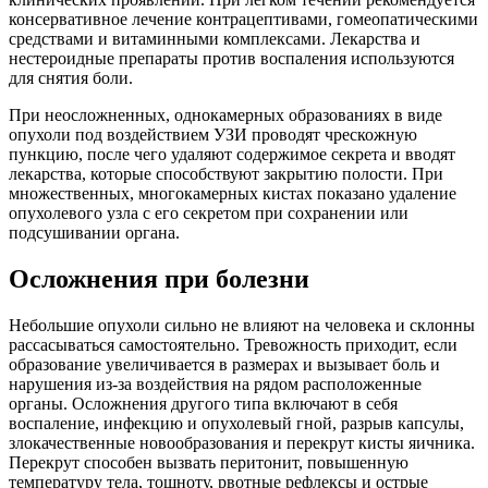
консервативное лечение контрацептивами, гомеопатическими
средствами и витаминными комплексами. Лекарства и
нестероидные препараты против воспаления используются
для снятия боли.
При неосложненных, однокамерных образованиях в виде
опухоли под воздействием УЗИ проводят чрескожную
пункцию, после чего удаляют содержимое секрета и вводят
лекарства, которые способствуют закрытию полости. При
множественных, многокамерных кистах показано удаление
опухолевого узла с его секретом при сохранении или
подсушивании органа.
Осложнения при болезни
Небольшие опухоли сильно не влияют на человека и склонны
рассасываться самостоятельно. Тревожность приходит, если
образование увеличивается в размерах и вызывает боль и
нарушения из-за воздействия на рядом расположенные
органы. Осложнения другого типа включают в себя
воспаление, инфекцию и опухолевый гной, разрыв капсулы,
злокачественные новообразования и перекрут кисты яичника.
Перекрут способен вызвать перитонит, повышенную
температуру тела, тошноту, рвотные рефлексы и острые