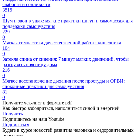
слабости и сонливости
3515
0
Шум и звон в ушах: мягкие практики цигун и самомассаж для
поддержки самочувствия
229
0
Мягкая гимнастика для естественной работы кишечника
104
0
Затекла спина от сидения: 7 минут мягких движений, чтобы
разгрузить поясницу дома
216
0
Мягкое восстановление дыхания после простуды и ОРВИ:
спокойные практики для самочувствия
81
0
Получите чек-лист в формате pdf
Как быстро взбодриться, наполниться силой и энергией
Получить
Подпишитесь на наш Youtube
Подписаться
Будьте в курсе новостей развития человека и оздоровительных
программ