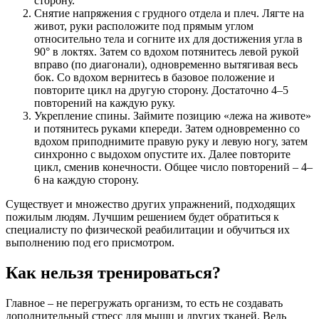
сторону.
Снятие напряжения с грудного отдела и плеч. Лягте на
живот, руки расположите под прямым углом
относительно тела и согните их для достижения угла в
90° в локтях. Затем со вдохом потянитесь левой рукой
вправо (по диагонали), одновременно вытягивая весь
бок. Со вдохом вернитесь в базовое положение и
повторите цикл на другую сторону. Достаточно 4–5
повторений на каждую руку.
Укрепление спины. Займите позицию «лежа на животе»
и потянитесь руками кпереди. Затем одновременно со
вдохом приподнимите правую руку и левую ногу, затем
синхронно с выдохом опустите их. Далее повторите
цикл, сменив конечности. Общее число повторений – 4–
6 на каждую сторону.
Существует и множество других упражнений, подходящих
пожилым людям. Лучшим решением будет обратиться к
специалисту по физической реабилитации и обучиться их
выполнению под его присмотром.
Как нельзя тренироваться?
Главное – не перегружать организм, то есть не создавать
дополнительный стресс для мышц и других тканей. Ведь