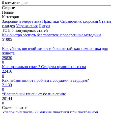
0
комментариев
Старые
Новые
Категории
Здоровье и энергетика
Практики
Справочник здоровья
Статьи
с видео
Упражнения
Цигун
ТОП 5 популярных статей
Как быстро заснуть без таблеток: проверенные методики
51995
1
Как убрать висячий живот и бока: китайская гимнастика для
живота
29830
0
Как правильно спать? Секреты правильного сна
22416
0
Как избавиться от проблем с сосудами и сердцем?
21139
0
“Волшебный танец” от боли в спине
20144
0
Свежие статьи
Упадок сил после 60: мягкие практики при постоянной